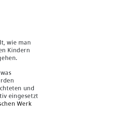
t, wie man
ten Kindern
gehen.
twas
erden
lüchteten und
tiv eingesetzt
schen Werk